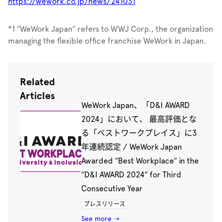
https://wework.co.jp/news/241031
*
1
“WeWork Japan” refers to WWJ Corp., the organization
managing the flexible office franchise WeWork in Japan.
Related
Articles
WeWork Japan、「D&I AWARD
2024」において、 最高評価とな
る「ベストワークプレイス」に3
年連続認定 / WeWork Japan
Awarded “Best Workplace” in the
“D&I AWARD 2024” for Third
Consecutive Year
プレスリリース
See more ➝