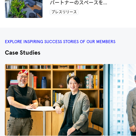
パートナーのスペースをコ
ワーキングスペースとして
プレスリリース
提供する 新サービスの開始
に向けてJTB Inbound Tripと
提携
EXPLORE INSPIRING SUCCESS STORIES OF OUR MEMBERS
Case Studies