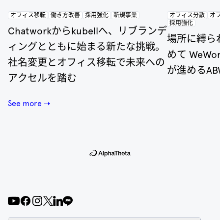
オフィス移転
働き方改善
採用強化
新規事業
オフィス分散
オ
採用強化
Chatworkからkubellへ、リブランデ
場所に縛ら
ィングとともに始まる新たな挑戦。
めて WeW
社名変更とオフィス移転で未来への
が進めるA
アクセルを踏む
See more ➝