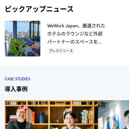
ピックアップニュース
WeWork Japan、厳選された
ホテルのラウンジなど外部
パートナーのスペースをコ
ワーキングスペースとして
プレスリリース
提供する 新サービスの開始
に向けてJTB Inbound Tripと
提携
CASE STUDIES
導入事例