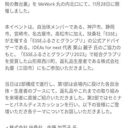
税の舞台裏」を WeWork 丸の内北口にて、11月28日に開
催しました。
本イベントは、自治体メンバーである、神戸市、静岡
市、宮崎市、名古屋市、高松市に加え、扶桑社「ESSE」
が主催する「ESSEふるさとグランプリ」の公式アドバイ
ザーである、IDEAs for next 代表 栗山 麗子 氏のご協力の
もと、
「ESSEふるさとグランプリ2023」で総合グラプリ
を受賞した山形県西川町、返礼品生産者である株式会社
丸優（三田市）にもご参加いただきました。
当日は2部構成で進行し、第1部は会場内に設けた各自治
体・生産者のブースにて、返礼品やこれまでの取り組み
を来場者に直接ご紹介いただきました。第2部ではセミナ
ーとパネルディスカッションを行い、以下の皆様にご登
壇いただき各テーマについてお話しいただきました。
・株式会社 扶桑社 佐藤 加菜子 氏