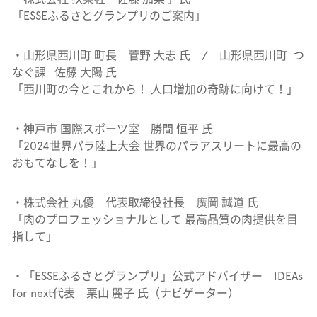
「ESSEふるさとグランプリのご案内」
・山形県西川町 町長 菅野 大志 氏 / 山形県西川町 つ
なぐ課 佐藤 大陽 氏
「西川町の今とこれから！ 人口増加の奇跡に向けて！」
・神戸市 国際スポーツ室 勝間 恒平 氏
「2024世界パラ陸上大会 世界のパラアスリートに最高の
おもてなしを！」
・株式会社 丸優 代表取締役社長 廣岡 誠道 氏
「肉のプロフェッショナルとして 最高品質の肉提供を目
指して」
・「ESSEふるさとグランプリ」公式アドバイザー IDEAs
for next代表 栗山 麗子 氏（ナビゲーター）