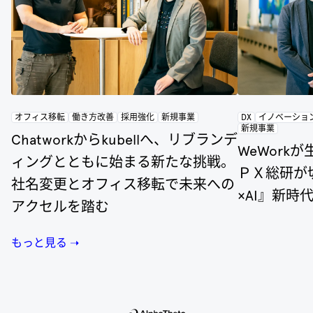
オフィス移転
働き方改善
採用強化
新規事業
DX
イノベーショ
新規事業
Chatworkからkubellへ、リブランデ
WeWork
ィングとともに始まる新たな挑戦。
ＰＸ総研が
社名変更とオフィス移転で未来への
×AI』新時
アクセルを踏む
もっと見る ➝