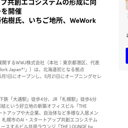
ップ共創エコシステムの形成に向
ーを開催
佑樹氏、いちご地所、WeWork
内で展開するWWJ株式会社（本社：東京都港区、代表
ork Japan*¹」）は、北海道初となる拠点
を2026年5月1日にオープンし、5月21日にオープニングセレ
下鉄「大通駅」徒歩4分、JR「札幌駅」徒歩6分
結という好立地の新築オフィスビル「THE
。スタートアップや大企業、自治体など多様な入居メン
り、札幌市のAI・スタートアップ共創エコシステム
ュースするビル共用ラウンジ「THE LOUNGE by