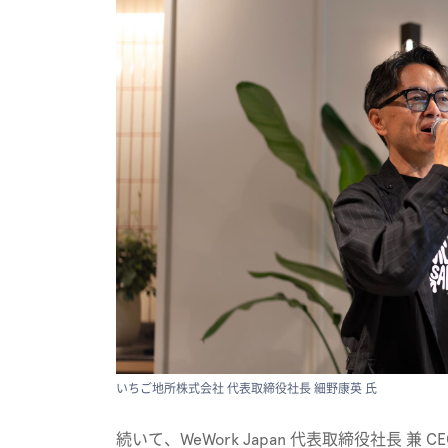
いちご地所株式会社 代表取締役社長 細野康英 氏
続いて、WeWork Japan 代表取締役社長 兼