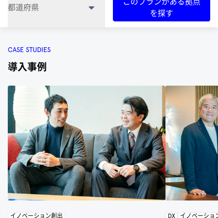
このプランがある拠点
都道府県
を探す
CASE STUDIES
導入事例
イノベーション創出
DX
イノベーショ