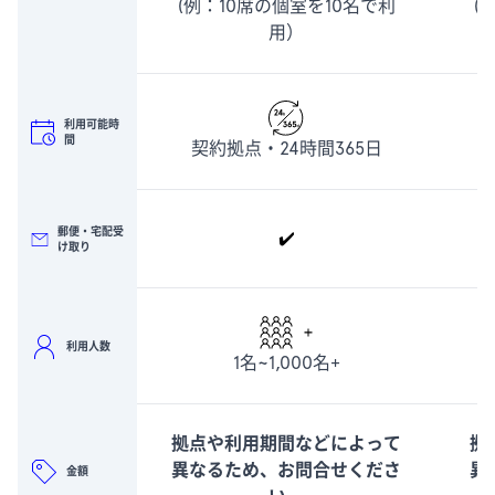
(例：10席の個室を10名で利
(
用）
利用可能時
間
契約拠点・24時間365日
郵便・宅配受
✔️
け取り
利用人数
1名~1,000名+
拠点や利用期間などによって
拠
異なるため、お問合せくださ
異
金額