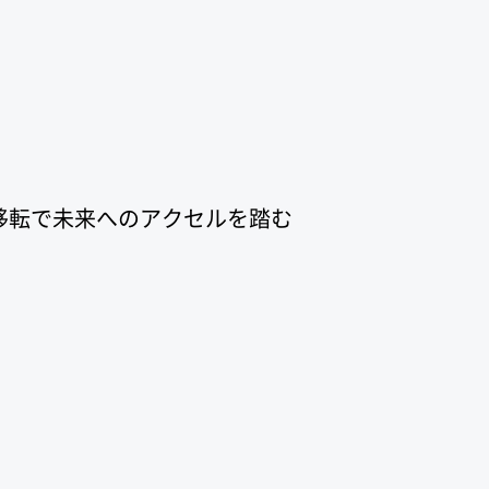
オフィス
ィス移転で未来へのアクセルを踏む
場所に