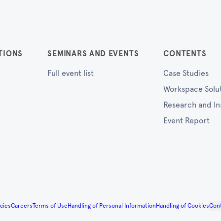
TIONS
SEMINARS AND EVENTS
CONTENTS
Full event list
Case Studies
Workspace Solu
Research and In
Event Report
cies
Careers
Terms of Use
Handling of Personal Information
Handling of Cookies
Con