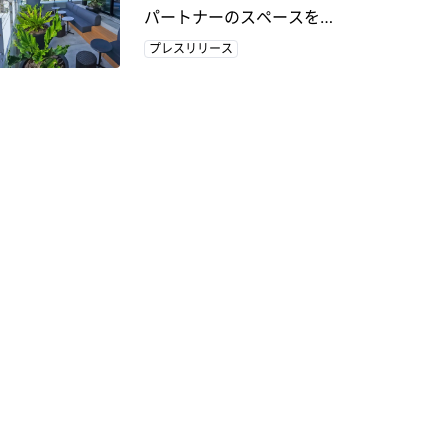
パートナーのスペースをコ
ワーキングスペースとして
プレスリリース
提供する 新サービスの開始
に向けてJTB Inbound Tripと
提携