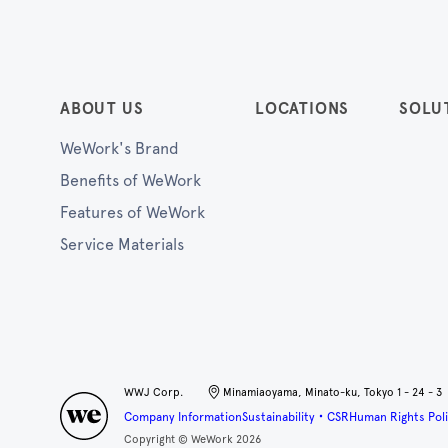
ABOUT US
LOCATIONS
SOLU
WeWork's Brand
Benefits of WeWork
Features of WeWork
Service Materials
WWJ Corp.
Minamiaoyama, Minato-ku, Tokyo 1 - 24 - 3
Company Information
Sustainability・CSR
Human Rights Poli
Copyright © WeWork 2026