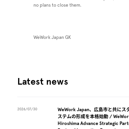
no plans to close them.
WeWork Japan GK
Latest news
WeWork Japan、広島市と共
2026/07/30
ステムの形成を本格始動 / WeWork Japa
Hiroshima Advance Strategic Partn