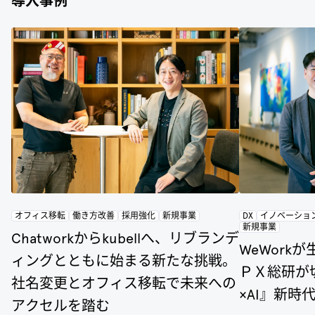
導入事例
オフィス移転
働き方改善
採用強化
新規事業
DX
イノベーショ
新規事業
Chatworkからkubellへ、リブランデ
WeWork
ィングとともに始まる新たな挑戦。
ＰＸ総研が
社名変更とオフィス移転で未来への
×AI』新時
アクセルを踏む