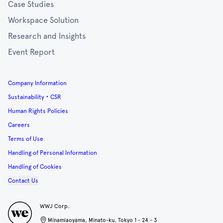
Case Studies
Workspace Solution
Research and Insights
Event Report
Company Information
Sustainability・CSR
Human Rights Policies
Careers
Terms of Use
Handling of Personal Information
Handling of Cookies
Contact Us
WWJ Corp.
Minamiaoyama, Minato-ku, Tokyo 1 - 24 - 3