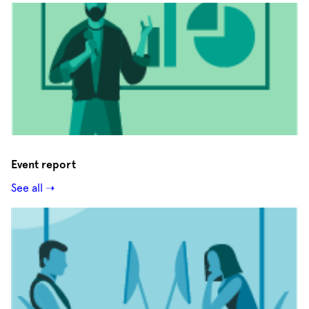
Event report
See all ➝