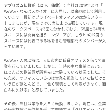
アプリズム仙敷氏（以下、仙敷）：
当社は2019年より「
WeWork なんばスカイオ」に入居し、以来継続して利用し
ています。最初はプライベートオフィス39席からスター
トしましたが、現在では88席にまで拡張しています。現
在のワークスペースは3室に分かれており、35席と34席の
スペースには開発を担うエンジニアが、もう1つの19席の
スペースには代表である私を含む管理部門のメンバーが入
っています。
WeWork 入居以前は、大阪市内に賃貸オフィスを借りて事
業を行っていました。しかし、当時の主な事業はSESで、
ほとんどの従業員が顧客先に常駐している状況でした。そ
のため、オフィスにいるのは営業を担当していた私だけと
いう日がほとんどで、「働く環境として刺激が少なく、面
白みに欠ける」と感じていました。
その後、当社は業態を大きく転換しました。現在は、企業
や研究施設から依頼を受けて開発する「クリエイションサ