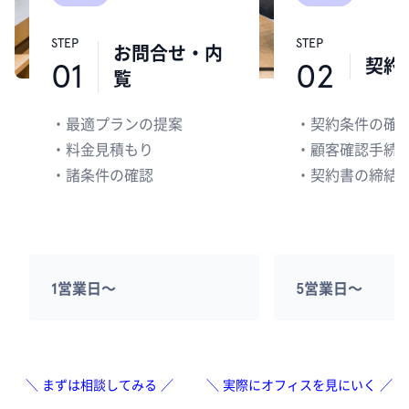
STEP
STEP
お問合せ・内
契約
01
02
覧
・
最適プランの提案
・
契約条件の確
・
料金見積もり
・
顧客確認手続
・
諸条件の確認
・
契約書の締結
1営業日〜
5営業日〜
＼ まずは相談してみる ／
＼ 実際にオフィスを見にいく ／