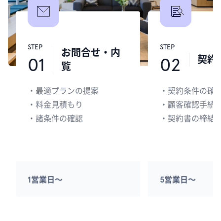
STEP
STEP
お問合せ・内
契約
01
02
覧
・
最適プランの提案
・
契約条件の確
・
料金見積もり
・
顧客確認手続
・
諸条件の確認
・
契約書の締結
1営業日〜
5営業日〜