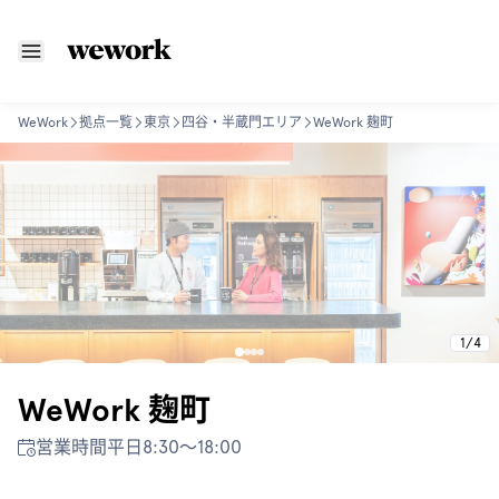
WeWork
拠点一覧
東京
四谷・半蔵門エリア
WeWork 麹町
1
/
4
WeWork 麹町
営業時間
平日8:30〜18:00