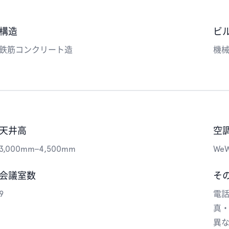
構造
ビ
鉄筋コンクリート造
機械
天井高
空
3,000mm–4,500mm
We
会議室数
そ
9
電
真
異