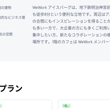
WeWork アイスバーグは、地下鉄明治神
観の建物
も徒歩8分という便利な立地です。周辺は
激的なビジネス環
の合間にもインスピレーションを得ること
も多い一方で、大企業の方にも多くご利用
気の空間
集中したい方、新たなコラボレーションの
場所です。1階のカフェは WeWork メン
プラン
+
1名~