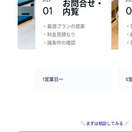
STEP
ST
お問合せ・
01
0
内覧
・
最適プランの提案
・
・
料金見積もり
・
・
諸条件の確認
・
1営業日〜
5
＼ まずは相談してみる ／