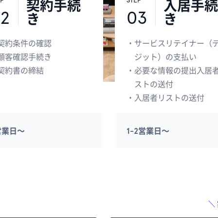
EP
STEP
契約手続
入居手続
2
03
き
き
契約条件の確認
・
サービスリテイナー（
顧客確認手続き
ジット）の支払い
契約書の締結
・
必要な情報の提出入居
ストの送付
・
入居者リストの送付
営業日〜
1-2営業日〜
＼