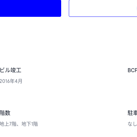
ビル竣工
BC
2016年4月
階数
駐
地上7階、地下1階
な