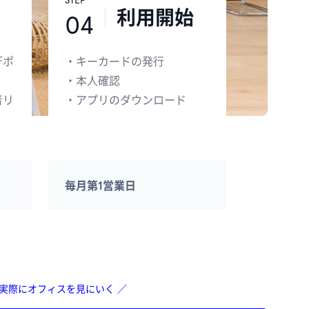
STEP
利用開始
04
デポ
・
キーカードの発行
・
本人確認
者リ
・
アプリのダウンロード
毎月第1営業日
 実際にオフィスを見にいく ／