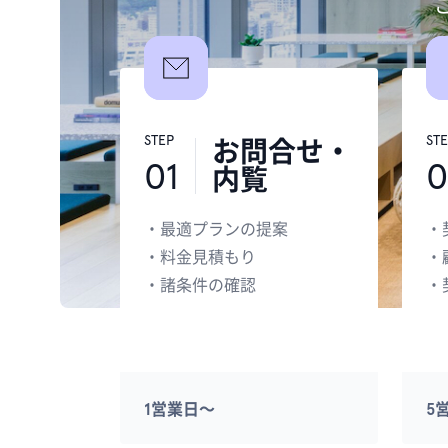
STEP
ST
お問合せ・
01
0
内覧
・
最適プランの提案
・
・
料金見積もり
・
・
諸条件の確認
・
1営業日〜
5