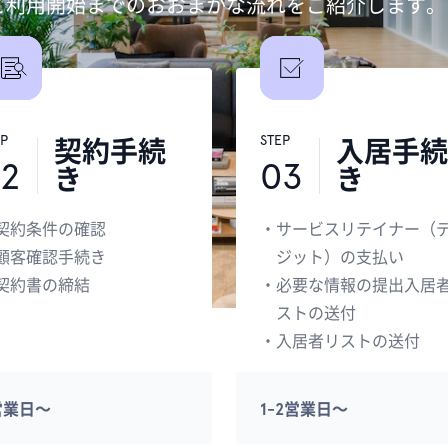
ご利用開始までのおおまかな流れをご紹介します。
EP
STEP
契約手続
入居手続
2
03
き
き
契約条件の確認
・
サービスリテイナー（
顧客確認手続き
ジット）の支払い
契約書の締結
・
必要な情報の提出入居
ストの送付
・
入居者リストの送付
営業日〜
1-2営業日〜