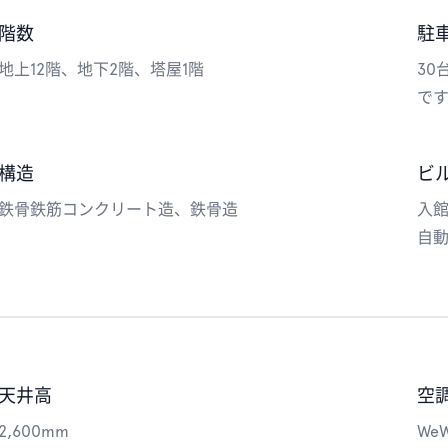
階数
駐
地上12階、地下2階、塔屋1階
30
で
構造
ビ
鉄骨鉄筋コンクリート造、鉄骨造
入
自
天井高
空
2,600mm
We