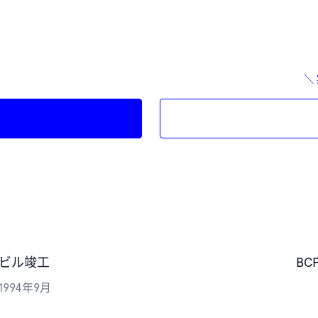
＼
ビル竣工
BC
1994年9月