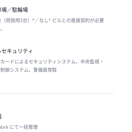
車場／駐輪場
台（荷捌用2台）*／なし* ビルとの直接契約が必要
す。
ルセキュリティ
館カードによるセキュリティシステム、中央監視・
動制御システム、警備員常駐
調
Work にて一括管理