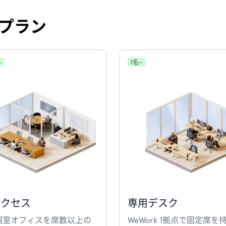
プラン
+
1名~
アクセス
専用デスク
個室オフィスを席数以上の
WeWork 1拠点で固定席を