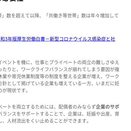
世帯」数を超えて以降、「共働き等世帯」数は年々増加して
令和3年版厚生労働白書－新型コロナウイルス感染症と社
イベントを機に、仕事とプライベートの両立の難しさゆえ
ったりと、ワークライフバランスが崩れてしまう要因が複
休業や育児休業制度等の制度を整える企業が増え、ワーク
方針として掲げている企業も増えている一方、いまだに妊
のが現状です。
ベートを両立するためには、配偶者のみならず
企業のサポ
バランスをサポートすることで、企業は、妊娠や出産、育
し、人材流出をくい止めることができます。