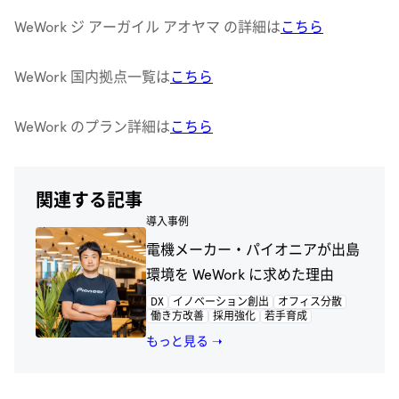
WeWork ジ アーガイル アオヤマ の詳細は
こちら
WeWork 国内拠点一覧は
こちら
WeWork のプラン詳細は
こちら
関連する記事
導入事例
電機メーカー・パイオニアが出島
環境を WeWork に求めた理由
DX
イノベーション創出
オフィス分散
働き方改善
採用強化
若手育成
もっと見る ➝