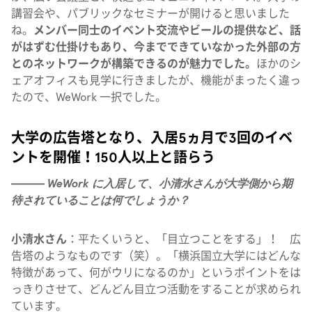
講習会や、パブリックなセミナーが開けると思いました
ね。
メンバー同士のイベント交流やビールの提供など、話
がはずむ仕掛けもあり、今までできていなかった外部の方
とのネットワークが構築できるのが魅力でした。
ほかのシ
ェアオフィスも見学に行きましたが、機能がまったく違っ
たので、WeWork 一択でした。
大学の広告塔となり、入居5ヵ月で3回のイベ
ントを開催！150人以上と語らう
——— WeWork に入居して、小清水さんが大学側から期
待されていることは何でしょうか？
小清水さん
：平たくいうと、「目立つことをする」！ 広
告塔のようなものです（笑）。「横浜国立大学にはどんな
特徴があって、何がウリになるのか」というポイントをは
っきりさせて、どんどん目立つ活動をすることが求められ
ています。