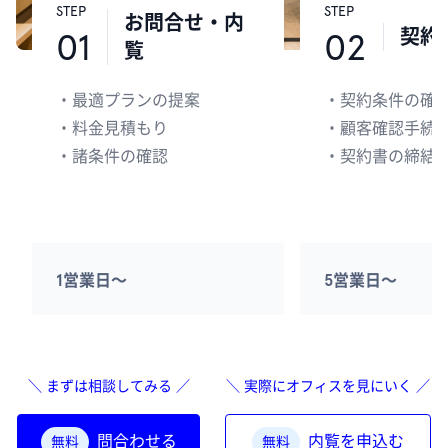
STEP
STEP
お問合せ・内
契約
01
02
覧
・
最適プランの提案
・
契約条件の確
・
料金見積もり
・
顧客確認手続
・
諸条件の確認
・
契約書の締結
1営業日〜
5営業日〜
＼ まずは相談してみる ／
＼ 実際にオフィスを見にいく ／
問合わせる
内覧を申込む
無料
無料