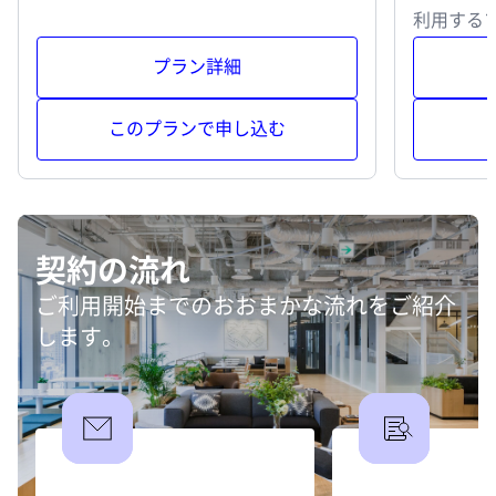
利用する
プラン詳細
このプランで申し込む
契約の流れ
ご利用開始までのおおまかな流れをご紹介
します。